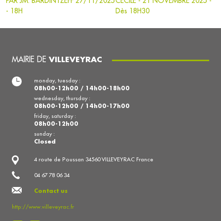
PAR JM. BARDINTZEFF 27/11/2025
CECILE - 21 NOVEMBRE 2025 -
- 18H
Dès 18H30
MAIRIE DE
VILLEVEYRAC
monday, tuesday :
08h00-12h00 / 14h00-18h00
wednesday, thursday :
08h00-12h00 / 14h00-17h00
friday, saturday :
08h00-12h00
sunday :
Closed
4 route de Poussan 34560 VILLEVEYRAC France
04 67 78 06 34
Contact us
http://www.villeveyrac.fr