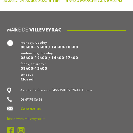
SAMEDI 29 MARS 2025 à 14H
à 9H30 MARCHE AUX RAISINS
MAIRIE DE
VILLEVEYRAC
monday, tuesday :
08h00-12h00 / 14h00-18h00
wednesday, thursday :
08h00-12h00 / 14h00-17h00
friday, saturday :
08h00-12h00
sunday :
Closed
4 route de Poussan 34560 VILLEVEYRAC France
04 67 78 06 34
Contact us
http://www.villeveyrac.fr