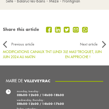
Sète - Balaruc-les-Bains - Mèze - Frontignan
Share this article
Previous article
Next article
MODIFICATIONS CANAUX TNT LUNDI 3
LE MAS'TROQUET, JUIN
JUIN 2024 AU MATIN
EN APPROCHE !
MAIRIE DE
VILLEVEYRAC
monday, tuesday :
08h00-12h00 / 14h00-18h00
wednesday, thursday :
08h00-12h00 / 14h00-17h00
friday, saturday :