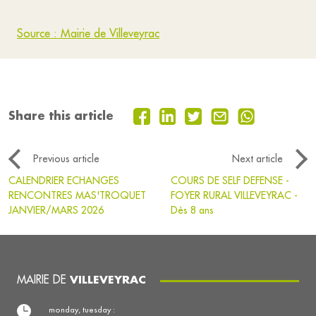
Source : Mairie de Villeveyrac
Share this article
Previous article
Next article
CALENDRIER ECHANGES
COURS DE SELF DEFENSE -
RENCONTRES MAS'TROQUET
FOYER RURAL VILLEVEYRAC -
JANVIER/MARS 2026
Dès 8 ans
MAIRIE DE
VILLEVEYRAC
monday, tuesday :