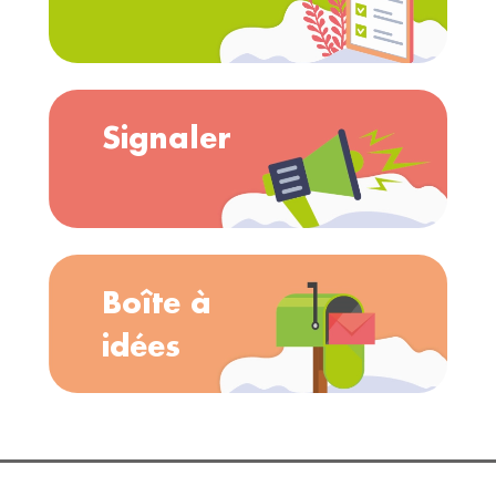
Signaler
Boîte à
idées