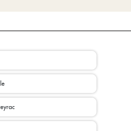
le
veyrac
l