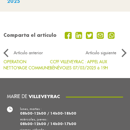
2025
Comparta el artículo
Artículo anterior
Artículo siguiente
OPERATION
CCFF VILLEVEYRAC : APPEL AUX
NETTOYAGE COMMUNE
BÉNÉVOLES 07/03/2025 à 19H
MAIRIE DE
VILLEVEYRAC
lunes, martes :
08h00-12h00 / 14h00-18h00
miércoles, jueves :
08h00-12h00 / 14h00-17h00
viernes, sábado :